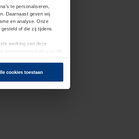
a's te personaliseren,
en. Daarnaast geven wij
clame en analyse. Onze
steld of die zij tijdens
uiste werking van deze
 Uw toestemming kunt u op elk
f herroepen.
lle cookies toestaan