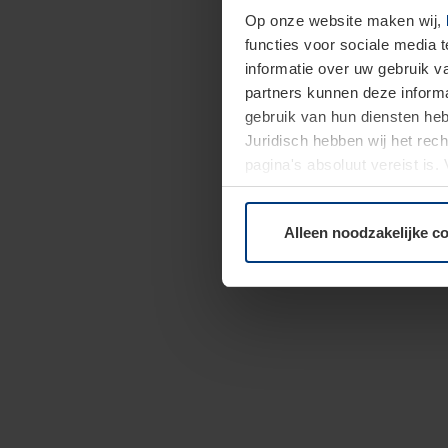
Op onze website maken wij,
functies voor sociale media 
informatie over uw gebruik 
partners kunnen deze informa
gebruik van hun diensten h
Juridisch hebben wij het rec
pagina's absoluut vereist is
moment bij de uitleg van de 
Alleen noodzakelijke c