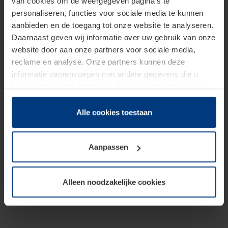
van cookies om de weergegeven pagina's te
personaliseren, functies voor sociale media te kunnen
aanbieden en de toegang tot onze website te analyseren.
Daarnaast geven wij informatie over uw gebruik van onze
website door aan onze partners voor sociale media,
reclame en analyse. Onze partners kunnen deze
informatie samenvoegen met andere gegevens die u
beschikbaar heeft gesteld of die zij tijdens gebruik van
hun diensten hebben verzameld.
Juridisch hebben wij het recht om cookies op uw
Alle cookies toestaan
computer te plaatsen wanneer dit voor de juiste werking
van deze pagina's absoluut vereist is. Voor alle andere
Aanpassen
soorten cookies is uw toestemming benodigd. Uw
toestemming kunt u op elk moment bij de uitleg van de
cookies op pagina
Privacyverklaring
op onze website
Alleen noodzakelijke cookies
wijzigen of herroepen.