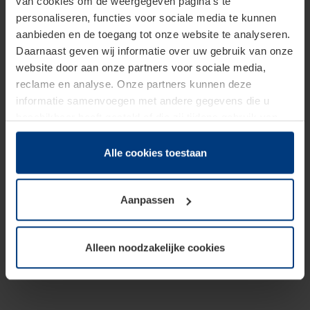
van cookies om de weergegeven pagina's te
personaliseren, functies voor sociale media te kunnen
aanbieden en de toegang tot onze website te analyseren.
Daarnaast geven wij informatie over uw gebruik van onze
website door aan onze partners voor sociale media,
reclame en analyse. Onze partners kunnen deze
informatie samenvoegen met andere gegevens die u
beschikbaar heeft gesteld of die zij tijdens gebruik van
hun diensten hebben verzameld.
Juridisch hebben wij het recht om cookies op uw
Alle cookies toestaan
computer te plaatsen wanneer dit voor de juiste werking
van deze pagina's absoluut vereist is. Voor alle andere
Aanpassen
soorten cookies is uw toestemming benodigd. Uw
toestemming kunt u op elk moment bij de uitleg van de
cookies op pagina
Privacyverklaring
op onze website
Alleen noodzakelijke cookies
wijzigen of herroepen.