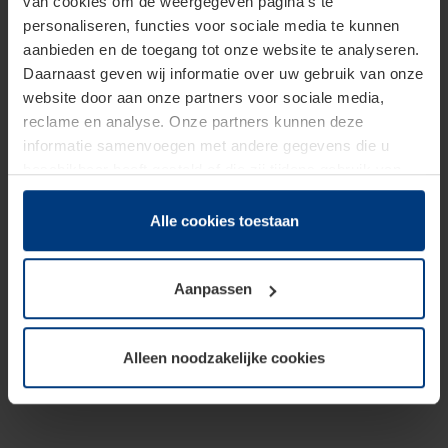
van cookies om de weergegeven pagina's te
personaliseren, functies voor sociale media te kunnen
aanbieden en de toegang tot onze website te analyseren.
Daarnaast geven wij informatie over uw gebruik van onze
website door aan onze partners voor sociale media,
reclame en analyse. Onze partners kunnen deze
informatie samenvoegen met andere gegevens die u
beschikbaar heeft gesteld of die zij tijdens gebruik van
hun diensten hebben verzameld.
Juridisch hebben wij het recht om cookies op uw
Alle cookies toestaan
computer te plaatsen wanneer dit voor de juiste werking
van deze pagina's absoluut vereist is. Voor alle andere
Aanpassen
soorten cookies is uw toestemming benodigd. Uw
toestemming kunt u op elk moment bij de uitleg van de
cookies op pagina
Privacyverklaring
op onze website
Alleen noodzakelijke cookies
wijzigen of herroepen.