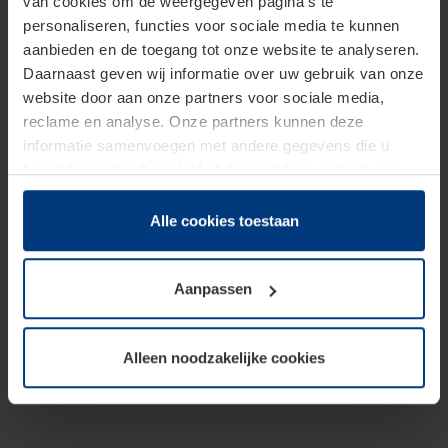
van cookies om de weergegeven pagina's te
personaliseren, functies voor sociale media te kunnen
aanbieden en de toegang tot onze website te analyseren.
Daarnaast geven wij informatie over uw gebruik van onze
website door aan onze partners voor sociale media,
reclame en analyse. Onze partners kunnen deze
informatie samenvoegen met andere gegevens die u
beschikbaar heeft gesteld of die zij tijdens gebruik van
hun diensten hebben verzameld.
Juridisch hebben wij het recht om cookies op uw
Alle cookies toestaan
computer te plaatsen wanneer dit voor de juiste werking
van deze pagina's absoluut vereist is. Voor alle andere
Aanpassen
soorten cookies is uw toestemming benodigd. Uw
toestemming kunt u op elk moment bij de uitleg van de
cookies op pagina
Privacyverklaring
op onze website
Alleen noodzakelijke cookies
wijzigen of herroepen.