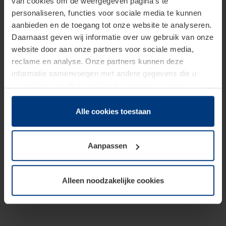
van cookies om de weergegeven pagina's te
personaliseren, functies voor sociale media te kunnen
aanbieden en de toegang tot onze website te analyseren.
Daarnaast geven wij informatie over uw gebruik van onze
website door aan onze partners voor sociale media,
reclame en analyse. Onze partners kunnen deze
informatie samenvoegen met andere gegevens die u
beschikbaar heeft gesteld of die zij tijdens gebruik van
hun diensten hebben verzameld.
Juridisch hebben wij het recht om cookies op uw
Alle cookies toestaan
computer te plaatsen wanneer dit voor de juiste werking
van deze pagina's absoluut vereist is. Voor alle andere
Aanpassen
soorten cookies is uw toestemming benodigd. Uw
toestemming kunt u op elk moment bij de uitleg van de
cookies op pagina
Privacyverklaring
op onze website
Alleen noodzakelijke cookies
wijzigen of herroepen.