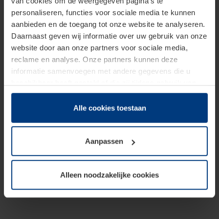
van cookies om de weergegeven pagina's te
personaliseren, functies voor sociale media te kunnen
aanbieden en de toegang tot onze website te analyseren.
Daarnaast geven wij informatie over uw gebruik van onze
website door aan onze partners voor sociale media,
reclame en analyse. Onze partners kunnen deze
informatie samenvoegen met andere gegevens die u
beschikbaar heeft gesteld of die zij tijdens gebruik van
hun diensten hebben verzameld.
Juridisch hebben wij het recht om cookies op uw
Alle cookies toestaan
computer te plaatsen wanneer dit voor de juiste werking
van deze pagina's absoluut vereist is. Voor alle andere
Aanpassen
soorten cookies is uw toestemming benodigd. Uw
toestemming kunt u op elk moment bij de uitleg van de
cookies op pagina
Privacyverklaring
op onze website
Alleen noodzakelijke cookies
wijzigen of herroepen.