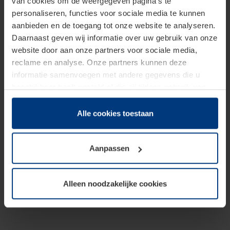
van cookies om de weergegeven pagina's te
personaliseren, functies voor sociale media te kunnen
aanbieden en de toegang tot onze website te analyseren.
Daarnaast geven wij informatie over uw gebruik van onze
website door aan onze partners voor sociale media,
reclame en analyse. Onze partners kunnen deze
informatie samenvoegen met andere gegevens die u
beschikbaar heeft gesteld of die zij tijdens gebruik van
hun diensten hebben verzameld.
Juridisch hebben wij het recht om cookies op uw
Alle cookies toestaan
computer te plaatsen wanneer dit voor de juiste werking
van deze pagina's absoluut vereist is. Voor alle andere
Aanpassen
soorten cookies is uw toestemming benodigd. Uw
toestemming kunt u op elk moment bij de uitleg van de
cookies op pagina
Privacyverklaring
op onze website
Alleen noodzakelijke cookies
wijzigen of herroepen.