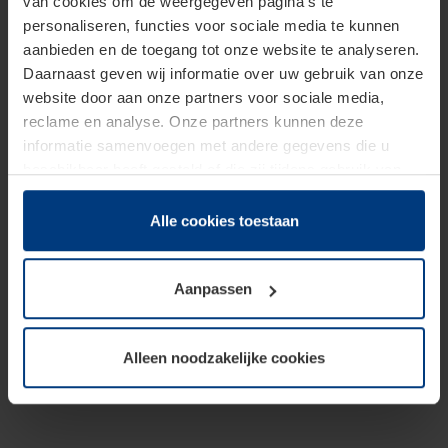
van cookies om de weergegeven pagina's te
personaliseren, functies voor sociale media te kunnen
aanbieden en de toegang tot onze website te analyseren.
Daarnaast geven wij informatie over uw gebruik van onze
website door aan onze partners voor sociale media,
reclame en analyse. Onze partners kunnen deze
informatie samenvoegen met andere gegevens die u
beschikbaar heeft gesteld of die zij tijdens gebruik van
hun diensten hebben verzameld.
Juridisch hebben wij het recht om cookies op uw
Alle cookies toestaan
computer te plaatsen wanneer dit voor de juiste werking
van deze pagina's absoluut vereist is. Voor alle andere
Aanpassen
soorten cookies is uw toestemming benodigd. Uw
toestemming kunt u op elk moment bij de uitleg van de
cookies op pagina
Privacyverklaring
op onze website
Alleen noodzakelijke cookies
wijzigen of herroepen.