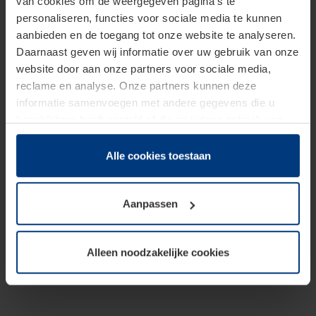
van cookies om de weergegeven pagina's te
personaliseren, functies voor sociale media te kunnen
aanbieden en de toegang tot onze website te analyseren.
Daarnaast geven wij informatie over uw gebruik van onze
website door aan onze partners voor sociale media,
reclame en analyse. Onze partners kunnen deze
informatie samenvoegen met andere gegevens die u
beschikbaar heeft gesteld of die zij tijdens gebruik van
hun diensten hebben verzameld.
Juridisch hebben wij het recht om cookies op uw
Alle cookies toestaan
computer te plaatsen wanneer dit voor de juiste werking
van deze pagina's absoluut vereist is. Voor alle andere
Aanpassen
soorten cookies is uw toestemming benodigd. Uw
toestemming kunt u op elk moment bij de uitleg van de
cookies op pagina
Privacyverklaring
op onze website
Alleen noodzakelijke cookies
wijzigen of herroepen.