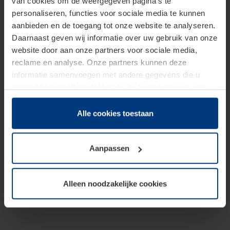
van cookies om de weergegeven pagina's te
personaliseren, functies voor sociale media te kunnen
aanbieden en de toegang tot onze website te analyseren.
Daarnaast geven wij informatie over uw gebruik van onze
website door aan onze partners voor sociale media,
reclame en analyse. Onze partners kunnen deze
informatie samenvoegen met andere gegevens die u
beschikbaar heeft gesteld of die zij tijdens gebruik van
hun diensten hebben verzameld.
Juridisch hebben wij het recht om cookies op uw
Alle cookies toestaan
computer te plaatsen wanneer dit voor de juiste werking
van deze pagina's absoluut vereist is. Voor alle andere
Aanpassen
soorten cookies is uw toestemming benodigd. Uw
toestemming kunt u op elk moment bij de uitleg van de
cookies op pagina
Privacyverklaring
op onze website
Alleen noodzakelijke cookies
wijzigen of herroepen.