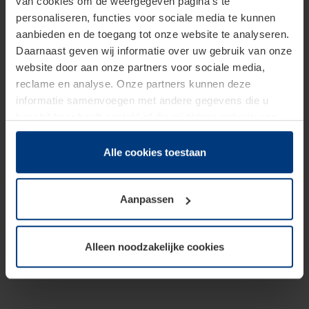
van cookies om de weergegeven pagina's te
personaliseren, functies voor sociale media te kunnen
aanbieden en de toegang tot onze website te analyseren.
Daarnaast geven wij informatie over uw gebruik van onze
website door aan onze partners voor sociale media,
reclame en analyse. Onze partners kunnen deze
informatie samenvoegen met andere gegevens die u
beschikbaar heeft gesteld of die zij tijdens gebruik van
hun diensten hebben verzameld.
Juridisch hebben wij het recht om cookies op uw
Alle cookies toestaan
computer te plaatsen wanneer dit voor de juiste werking
van deze pagina's absoluut vereist is. Voor alle andere
Aanpassen
soorten cookies is uw toestemming benodigd. Uw
toestemming kunt u op elk moment bij de uitleg van de
cookies op pagina
Privacyverklaring
op onze website
Alleen noodzakelijke cookies
wijzigen of herroepen.