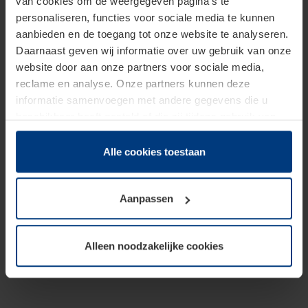
van cookies om de weergegeven pagina's te
personaliseren, functies voor sociale media te kunnen
aanbieden en de toegang tot onze website te analyseren.
Daarnaast geven wij informatie over uw gebruik van onze
website door aan onze partners voor sociale media,
reclame en analyse. Onze partners kunnen deze
informatie samenvoegen met andere gegevens die u
beschikbaar heeft gesteld of die zij tijdens gebruik van
hun diensten hebben verzameld.
Juridisch hebben wij het recht om cookies op uw
Alle cookies toestaan
computer te plaatsen wanneer dit voor de juiste werking
van deze pagina's absoluut vereist is. Voor alle andere
Aanpassen
soorten cookies is uw toestemming benodigd. Uw
toestemming kunt u op elk moment bij de uitleg van de
cookies op pagina
Privacyverklaring
op onze website
Alleen noodzakelijke cookies
wijzigen of herroepen.