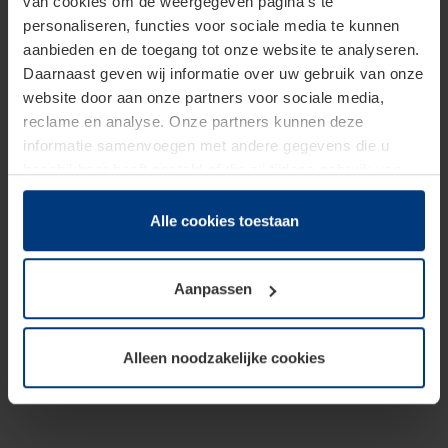
van cookies om de weergegeven pagina's te
personaliseren, functies voor sociale media te kunnen
aanbieden en de toegang tot onze website te analyseren.
Daarnaast geven wij informatie over uw gebruik van onze
website door aan onze partners voor sociale media,
reclame en analyse. Onze partners kunnen deze
informatie samenvoegen met andere gegevens die u
beschikbaar heeft gesteld of die zij tijdens gebruik van
hun diensten hebben verzameld.
Juridisch hebben wij het recht om cookies op uw
Alle cookies toestaan
computer te plaatsen wanneer dit voor de juiste werking
van deze pagina's absoluut vereist is. Voor alle andere
Aanpassen
soorten cookies is uw toestemming benodigd. Uw
toestemming kunt u op elk moment bij de uitleg van de
cookies op pagina
Privacyverklaring
op onze website
Alleen noodzakelijke cookies
wijzigen of herroepen.