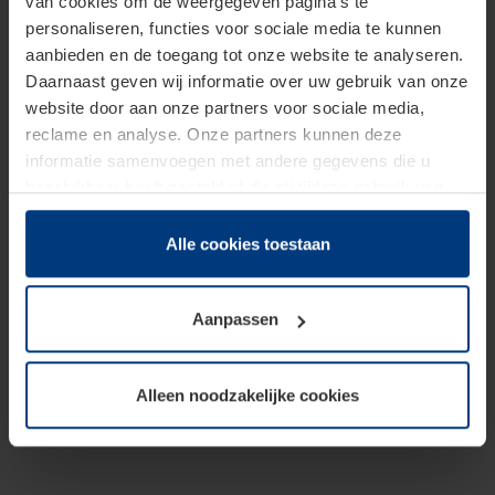
van cookies om de weergegeven pagina's te
personaliseren, functies voor sociale media te kunnen
aanbieden en de toegang tot onze website te analyseren.
Daarnaast geven wij informatie over uw gebruik van onze
website door aan onze partners voor sociale media,
reclame en analyse. Onze partners kunnen deze
informatie samenvoegen met andere gegevens die u
beschikbaar heeft gesteld of die zij tijdens gebruik van
hun diensten hebben verzameld.
Juridisch hebben wij het recht om cookies op uw
Alle cookies toestaan
computer te plaatsen wanneer dit voor de juiste werking
van deze pagina's absoluut vereist is. Voor alle andere
Aanpassen
soorten cookies is uw toestemming benodigd. Uw
toestemming kunt u op elk moment bij de uitleg van de
cookies op pagina
Privacyverklaring
op onze website
Alleen noodzakelijke cookies
wijzigen of herroepen.