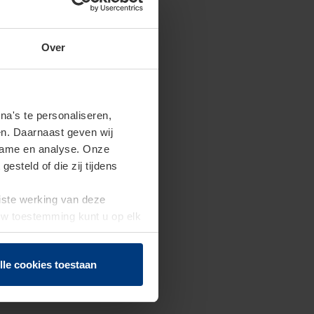
Over
a's te personaliseren,
en. Daarnaast geven wij
clame en analyse. Onze
steld of die zij tijdens
uiste werking van deze
 Uw toestemming kunt u op elk
f herroepen.
lle cookies toestaan