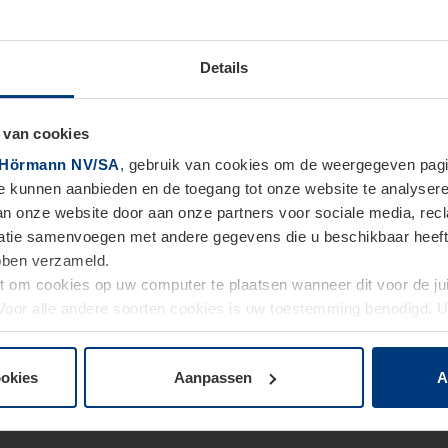
Details
 van cookies
Hörmann NV/SA
, gebruik van cookies om de weergegeven pagin
te kunnen aanbieden en de toegang tot onze website te analyser
van onze website door aan onze partners voor sociale media, re
tie samenvoegen met andere gegevens die u beschikbaar heeft ge
ebben verzameld.
ht om cookies op uw computer te plaatsen wanneer dit voor de j
. Voor alle andere soorten cookies is uw toestemming benodigd.
cookies op pagina
Privacyverklaring
op onze website wijzigen o
ookies
Aanpassen
A