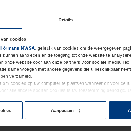
Details
 van cookies
Hörmann NV/SA
, gebruik van cookies om de weergegeven pagin
te kunnen aanbieden en de toegang tot onze website te analyser
van onze website door aan onze partners voor sociale media, re
tie samenvoegen met andere gegevens die u beschikbaar heeft ge
ebben verzameld.
ht om cookies op uw computer te plaatsen wanneer dit voor de j
. Voor alle andere soorten cookies is uw toestemming benodigd.
cookies op pagina
Privacyverklaring
op onze website wijzigen o
ookies
Aanpassen
A