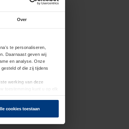
Over
a's te personaliseren,
en. Daarnaast geven wij
clame en analyse. Onze
steld of die zij tijdens
uiste werking van deze
 Uw toestemming kunt u op elk
f herroepen.
lle cookies toestaan