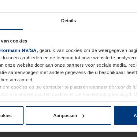
Details
 van cookies
Hörmann NV/SA
, gebruik van cookies om de weergegeven pagin
te kunnen aanbieden en de toegang tot onze website te analyser
van onze website door aan onze partners voor sociale media, re
tie samenvoegen met andere gegevens die u beschikbaar heeft ge
ebben verzameld.
ht om cookies op uw computer te plaatsen wanneer dit voor de j
. Voor alle andere soorten cookies is uw toestemming benodigd.
cookies op pagina
Privacyverklaring
op onze website wijzigen o
ookies
Aanpassen
A