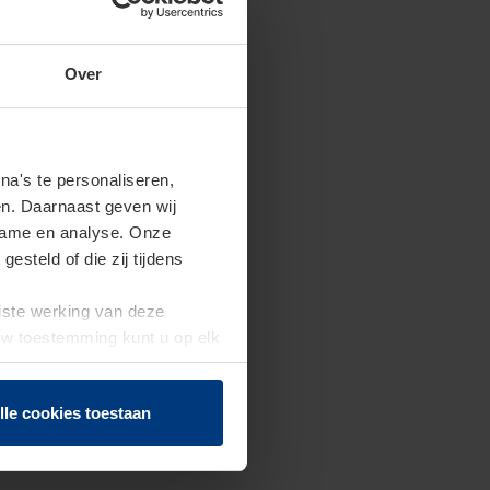
Over
a's te personaliseren,
en. Daarnaast geven wij
clame en analyse. Onze
steld of die zij tijdens
uiste werking van deze
 Uw toestemming kunt u op elk
f herroepen.
lle cookies toestaan