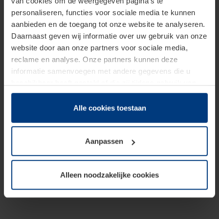
van cookies om de weergegeven pagina's te
personaliseren, functies voor sociale media te kunnen
aanbieden en de toegang tot onze website te analyseren.
Daarnaast geven wij informatie over uw gebruik van onze
website door aan onze partners voor sociale media,
reclame en analyse. Onze partners kunnen deze
informatie samenvoegen met andere gegevens die u
beschikbaar heeft gesteld of die zij tijdens gebruik van
hun diensten hebben verzameld.
Juridisch hebben wij het recht om cookies op uw
Alle cookies toestaan
computer te plaatsen wanneer dit voor de juiste werking
van deze pagina's absoluut vereist is. Voor alle andere
Aanpassen
soorten cookies is uw toestemming benodigd. Uw
toestemming kunt u op elk moment bij de uitleg van de
cookies op pagina
Privacyverklaring
op onze website
Alleen noodzakelijke cookies
wijzigen of herroepen.