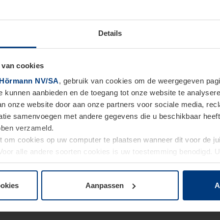
Details
 van cookies
Hörmann NV/SA
, gebruik van cookies om de weergegeven pagin
te kunnen aanbieden en de toegang tot onze website te analyser
van onze website door aan onze partners voor sociale media, re
tie samenvoegen met andere gegevens die u beschikbaar heeft ge
ebben verzameld.
ht om cookies op uw computer te plaatsen wanneer dit voor de j
. Voor alle andere soorten cookies is uw toestemming benodigd.
cookies op pagina
Privacyverklaring
op onze website wijzigen o
ookies
Aanpassen
A