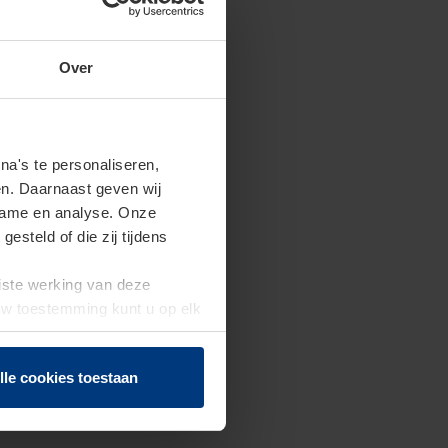
Over
a's te personaliseren,
en. Daarnaast geven wij
clame en analyse. Onze
steld of die zij tijdens
uiste werking van deze
 Uw toestemming kunt u op elk
f herroepen.
lle cookies toestaan