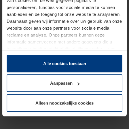
van cookies om de weergegeven pagina's te
personaliseren, functies voor sociale media te kunnen
aanbieden en de toegang tot onze website te analyseren.
Daarnaast geven wij informatie over uw gebruik van onze
website door aan onze partners voor sociale media,
reclame en analyse. Onze partners kunnen deze
informatie samenvoegen met andere gegevens die u
beschikbaar heeft gesteld of die zij tijdens gebruik van
hun diensten hebben verzameld.
Juridisch hebben wij het recht om cookies op uw
Alle cookies toestaan
computer te plaatsen wanneer dit voor de juiste werking
van deze pagina's absoluut vereist is. Voor alle andere
Aanpassen
soorten cookies is uw toestemming benodigd. Uw
toestemming kunt u op elk moment bij de uitleg van de
cookies op pagina
Privacyverklaring
op onze website
Alleen noodzakelijke cookies
wijzigen of herroepen.