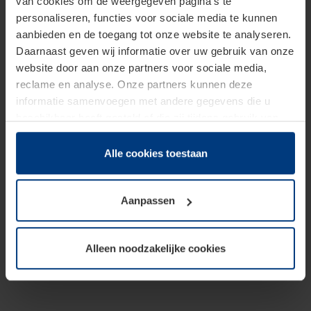
van cookies om de weergegeven pagina's te
personaliseren, functies voor sociale media te kunnen
aanbieden en de toegang tot onze website te analyseren.
Daarnaast geven wij informatie over uw gebruik van onze
website door aan onze partners voor sociale media,
reclame en analyse. Onze partners kunnen deze
informatie samenvoegen met andere gegevens die u
beschikbaar heeft gesteld of die zij tijdens gebruik van
hun diensten hebben verzameld.
Juridisch hebben wij het recht om cookies op uw
Alle cookies toestaan
computer te plaatsen wanneer dit voor de juiste werking
van deze pagina's absoluut vereist is. Voor alle andere
Aanpassen
soorten cookies is uw toestemming benodigd. Uw
toestemming kunt u op elk moment bij de uitleg van de
cookies op pagina
Privacyverklaring
op onze website
Alleen noodzakelijke cookies
wijzigen of herroepen.