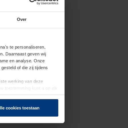
Over
a's te personaliseren,
en. Daarnaast geven wij
clame en analyse. Onze
steld of die zij tijdens
uiste werking van deze
 Uw toestemming kunt u op elk
f herroepen.
lle cookies toestaan