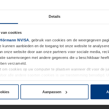
Details
 van cookies
Hörmann NV/SA
, gebruik van cookies om de weergegeven pagin
te kunnen aanbieden en de toegang tot onze website te analyser
van onze website door aan onze partners voor sociale media, re
tie samenvoegen met andere gegevens die u beschikbaar heeft ge
ebben verzameld.
ht om cookies op uw computer te plaatsen wanneer dit voor de j
. Voor alle andere soorten cookies is uw toestemming benodigd.
cookies op pagina
Privacyverklaring
op onze website wijzigen o
ookies
Aanpassen
A