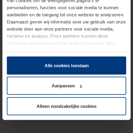
van cookies om de weergegeven pagina's te
personaliseren, functies voor sociale media te kunnen
aanbieden en de toegang tot onze website te analyseren.
Daarnaast geven wij informatie over uw gebruik van onze
website door aan onze partners voor sociale media,
reclame en analyse. Onze partners kunnen deze
informatie samenvoegen met andere gegevens die u
beschikbaar heeft gesteld of die zij tijdens gebruik van
hun diensten hebben verzameld.
Juridisch hebben wij het recht om cookies op uw
Alle cookies toestaan
computer te plaatsen wanneer dit voor de juiste werking
van deze pagina's absoluut vereist is. Voor alle andere
Aanpassen
soorten cookies is uw toestemming benodigd. Uw
toestemming kunt u op elk moment bij de uitleg van de
cookies op pagina
Privacyverklaring
op onze website
Alleen noodzakelijke cookies
wijzigen of herroepen.