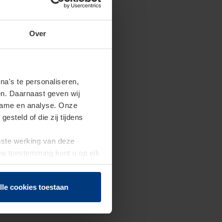
Over
a's te personaliseren,
en. Daarnaast geven wij
clame en analyse. Onze
steld of die zij tijdens
uiste werking van deze
 Uw toestemming kunt u op elk
f herroepen.
lle cookies toestaan