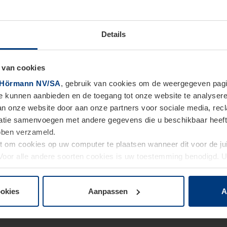
Details
 van cookies
Hörmann NV/SA
, gebruik van cookies om de weergegeven pagin
te kunnen aanbieden en de toegang tot onze website te analyser
van onze website door aan onze partners voor sociale media, re
tie samenvoegen met andere gegevens die u beschikbaar heeft ge
ebben verzameld.
ht om cookies op uw computer te plaatsen wanneer dit voor de j
. Voor alle andere soorten cookies is uw toestemming benodigd.
cookies op pagina
Privacyverklaring
op onze website wijzigen o
ookies
Aanpassen
A