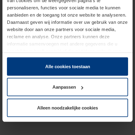
van cookies om de weergegeven pagina's te
personaliseren, functies voor sociale media te kunnen
aanbieden en de toegang tot onze website te analyseren.
Daarnaast geven wij informatie over uw gebruik van onze
website door aan onze partners voor sociale media,
reclame en analyse. Onze partners kunnen deze
informatie samenvoegen met andere gegevens die u
beschikbaar heeft gesteld of die zij tijdens gebruik van
hun diensten hebben verzameld.
Juridisch hebben wij het recht om cookies op uw
Alle cookies toestaan
computer te plaatsen wanneer dit voor de juiste werking
van deze pagina's absoluut vereist is. Voor alle andere
Aanpassen
soorten cookies is uw toestemming benodigd. Uw
toestemming kunt u op elk moment bij de uitleg van de
cookies op pagina
Privacyverklaring
op onze website
Alleen noodzakelijke cookies
wijzigen of herroepen.