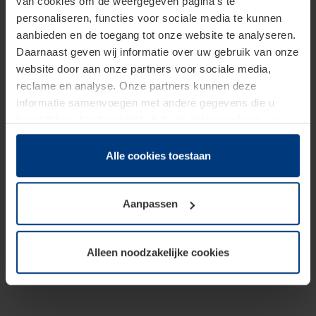
van cookies om de weergegeven pagina's te
personaliseren, functies voor sociale media te kunnen
aanbieden en de toegang tot onze website te analyseren.
Daarnaast geven wij informatie over uw gebruik van onze
website door aan onze partners voor sociale media,
reclame en analyse. Onze partners kunnen deze
informatie samenvoegen met andere gegevens die u
beschikbaar heeft gesteld of die zij tijdens gebruik van
hun diensten hebben verzameld.
Juridisch hebben wij het recht om cookies op uw
Alle cookies toestaan
computer te plaatsen wanneer dit voor de juiste werking
van deze pagina's absoluut vereist is. Voor alle andere
Aanpassen
soorten cookies is uw toestemming benodigd. Uw
toestemming kunt u op elk moment bij de uitleg van de
cookies op pagina
Privacyverklaring
op onze website
Alleen noodzakelijke cookies
wijzigen of herroepen.