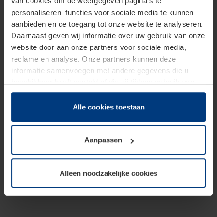
van cookies om de weergegeven pagina's te
personaliseren, functies voor sociale media te kunnen
aanbieden en de toegang tot onze website te analyseren.
Daarnaast geven wij informatie over uw gebruik van onze
website door aan onze partners voor sociale media,
reclame en analyse. Onze partners kunnen deze
informatie samenvoegen met andere gegevens die u
beschikbaar heeft gesteld of die zij tijdens gebruik van
hun diensten hebben verzameld.
Juridisch hebben wij het recht om cookies op uw
Alle cookies toestaan
computer te plaatsen wanneer dit voor de juiste werking
van deze pagina's absoluut vereist is. Voor alle andere
Aanpassen
soorten cookies is uw toestemming benodigd. Uw
toestemming kunt u op elk moment bij de uitleg van de
cookies op pagina
Privacyverklaring
op onze website
Alleen noodzakelijke cookies
wijzigen of herroepen.