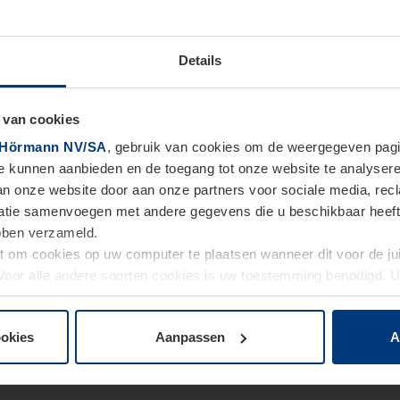
Details
 van cookies
Hörmann NV/SA
, gebruik van cookies om de weergegeven pagin
te kunnen aanbieden en de toegang tot onze website te analyser
van onze website door aan onze partners voor sociale media, re
tie samenvoegen met andere gegevens die u beschikbaar heeft ge
ebben verzameld.
ht om cookies op uw computer te plaatsen wanneer dit voor de j
. Voor alle andere soorten cookies is uw toestemming benodigd.
cookies op pagina
Privacyverklaring
op onze website wijzigen o
ookies
Aanpassen
A