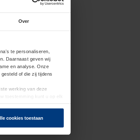
Over
a's te personaliseren,
en. Daarnaast geven wij
clame en analyse. Onze
steld of die zij tijdens
uiste werking van deze
 Uw toestemming kunt u op elk
f herroepen.
lle cookies toestaan