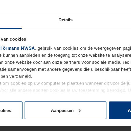
Details
 van cookies
Hörmann NV/SA
, gebruik van cookies om de weergegeven pagin
te kunnen aanbieden en de toegang tot onze website te analyser
van onze website door aan onze partners voor sociale media, re
tie samenvoegen met andere gegevens die u beschikbaar heeft ge
ebben verzameld.
ht om cookies op uw computer te plaatsen wanneer dit voor de j
. Voor alle andere soorten cookies is uw toestemming benodigd.
cookies op pagina
Privacyverklaring
op onze website wijzigen o
ookies
Aanpassen
A