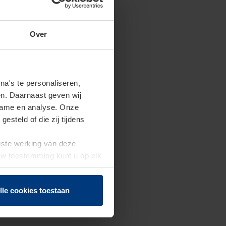
Over
a's te personaliseren,
en. Daarnaast geven wij
clame en analyse. Onze
steld of die zij tijdens
uiste werking van deze
 Uw toestemming kunt u op elk
f herroepen.
lle cookies toestaan