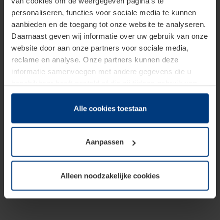
van cookies om de weergegeven pagina's te
personaliseren, functies voor sociale media te kunnen
aanbieden en de toegang tot onze website te analyseren.
Daarnaast geven wij informatie over uw gebruik van onze
website door aan onze partners voor sociale media,
reclame en analyse. Onze partners kunnen deze
informatie samenvoegen met andere gegevens die u
beschikbaar heeft gesteld of die zij tijdens gebruik van
hun diensten hebben verzameld.
Juridisch hebben wij het recht om cookies op uw
Alle cookies toestaan
computer te plaatsen wanneer dit voor de juiste werking
van deze pagina's absoluut vereist is. Voor alle andere
Aanpassen
soorten cookies is uw toestemming benodigd. Uw
toestemming kunt u op elk moment bij de uitleg van de
cookies op pagina
Privacyverklaring
op onze website
Alleen noodzakelijke cookies
wijzigen of herroepen.