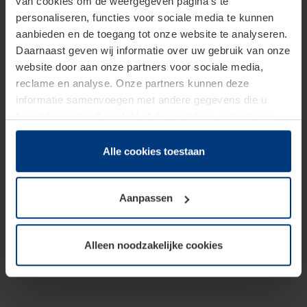
van cookies om de weergegeven pagina's te
personaliseren, functies voor sociale media te kunnen
aanbieden en de toegang tot onze website te analyseren.
Daarnaast geven wij informatie over uw gebruik van onze
website door aan onze partners voor sociale media,
reclame en analyse. Onze partners kunnen deze
informatie samenvoegen met andere gegevens die u
beschikbaar heeft gesteld of die zij tijdens gebruik van
hun diensten hebben verzameld.
Juridisch hebben wij het recht om cookies op uw
Alle cookies toestaan
computer te plaatsen wanneer dit voor de juiste werking
van deze pagina's absoluut vereist is. Voor alle andere
Aanpassen
soorten cookies is uw toestemming benodigd. Uw
toestemming kunt u op elk moment bij de uitleg van de
cookies op pagina
Privacyverklaring
op onze website
Alleen noodzakelijke cookies
wijzigen of herroepen.