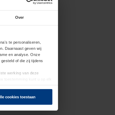
Over
a's te personaliseren,
en. Daarnaast geven wij
clame en analyse. Onze
steld of die zij tijdens
uiste werking van deze
 Uw toestemming kunt u op elk
f herroepen.
lle cookies toestaan