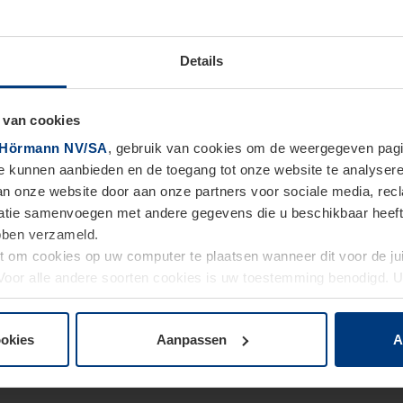
Details
 van cookies
Hörmann NV/SA
, gebruik van cookies om de weergegeven pagin
te kunnen aanbieden en de toegang tot onze website te analyser
van onze website door aan onze partners voor sociale media, re
tie samenvoegen met andere gegevens die u beschikbaar heeft ge
ebben verzameld.
ht om cookies op uw computer te plaatsen wanneer dit voor de j
. Voor alle andere soorten cookies is uw toestemming benodigd.
cookies op pagina
Privacyverklaring
op onze website wijzigen o
ookies
Aanpassen
A