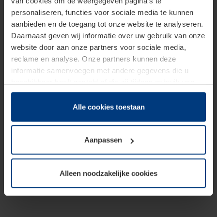
van cookies om de weergegeven pagina's te
personaliseren, functies voor sociale media te kunnen
aanbieden en de toegang tot onze website te analyseren.
Daarnaast geven wij informatie over uw gebruik van onze
website door aan onze partners voor sociale media,
reclame en analyse. Onze partners kunnen deze
informatie samenvoegen met andere gegevens die u
beschikbaar heeft gesteld of die zij tijdens gebruik van
hun diensten hebben verzameld.
Juridisch hebben wij het recht om cookies op uw
Alle cookies toestaan
computer te plaatsen wanneer dit voor de juiste werking
van deze pagina's absoluut vereist is. Voor alle andere
Aanpassen
soorten cookies is uw toestemming benodigd. Uw
toestemming kunt u op elk moment bij de uitleg van de
cookies op pagina
Privacyverklaring
op onze website
Alleen noodzakelijke cookies
wijzigen of herroepen.