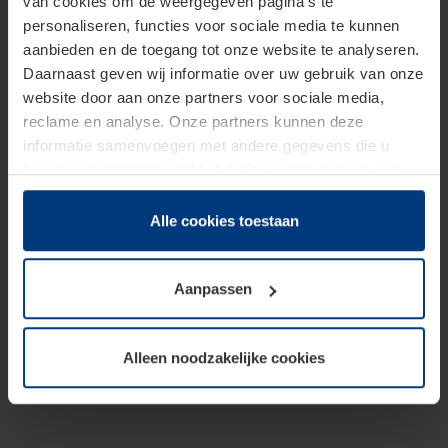
van cookies om de weergegeven pagina's te
personaliseren, functies voor sociale media te kunnen
aanbieden en de toegang tot onze website te analyseren.
Daarnaast geven wij informatie over uw gebruik van onze
website door aan onze partners voor sociale media,
reclame en analyse. Onze partners kunnen deze
informatie samenvoegen met andere gegevens die u
beschikbaar heeft gesteld of die zij tijdens gebruik van
hun diensten hebben verzameld.
Juridisch hebben wij het recht om cookies op uw
Alle cookies toestaan
computer te plaatsen wanneer dit voor de juiste werking
van deze pagina's absoluut vereist is. Voor alle andere
Aanpassen
soorten cookies is uw toestemming benodigd. Uw
toestemming kunt u op elk moment bij de uitleg van de
cookies op pagina
Privacyverklaring
op onze website
Alleen noodzakelijke cookies
wijzigen of herroepen.