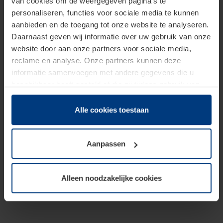
van cookies om de weergegeven pagina's te
personaliseren, functies voor sociale media te kunnen
aanbieden en de toegang tot onze website te analyseren.
Daarnaast geven wij informatie over uw gebruik van onze
website door aan onze partners voor sociale media,
reclame en analyse. Onze partners kunnen deze
informatie samenvoegen met andere gegevens die u
beschikbaar heeft gesteld of die zij tijdens gebruik van
hun diensten hebben verzameld.
Juridisch hebben wij het recht om cookies op uw
Alle cookies toestaan
computer te plaatsen wanneer dit voor de juiste werking
van deze pagina's absoluut vereist is. Voor alle andere
Aanpassen
soorten cookies is uw toestemming benodigd. Uw
toestemming kunt u op elk moment bij de uitleg van de
cookies op pagina
Privacyverklaring
op onze website
Alleen noodzakelijke cookies
wijzigen of herroepen.