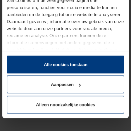
van cookies om de weergegeven pagina's te
personaliseren, functies voor sociale media te kunnen
aanbieden en de toegang tot onze website te analyseren.
Daarnaast geven wij informatie over uw gebruik van onze
website door aan onze partners voor sociale media,
reclame en analyse. Onze partners kunnen deze
informatie samenvoegen met andere gegevens die u
beschikbaar heeft gesteld of die zij tijdens gebruik van
hun diensten hebben verzameld.
Juridisch hebben wij het recht om cookies op uw
Alle cookies toestaan
computer te plaatsen wanneer dit voor de juiste werking
van deze pagina's absoluut vereist is. Voor alle andere
Aanpassen
soorten cookies is uw toestemming benodigd. Uw
toestemming kunt u op elk moment bij de uitleg van de
cookies op pagina
Privacyverklaring
op onze website
Alleen noodzakelijke cookies
wijzigen of herroepen.