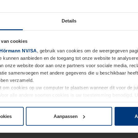
Details
 van cookies
Hörmann NV/SA
, gebruik van cookies om de weergegeven pagin
te kunnen aanbieden en de toegang tot onze website te analyser
van onze website door aan onze partners voor sociale media, re
tie samenvoegen met andere gegevens die u beschikbaar heeft ge
ebben verzameld.
ht om cookies op uw computer te plaatsen wanneer dit voor de j
. Voor alle andere soorten cookies is uw toestemming benodigd.
cookies op pagina
Privacyverklaring
op onze website wijzigen o
ookies
Aanpassen
A