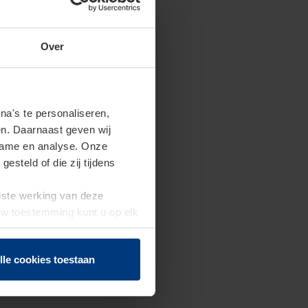
Over
a's te personaliseren,
en. Daarnaast geven wij
clame en analyse. Onze
steld of die zij tijdens
uiste werking van deze
 Uw toestemming kunt u op elk
f herroepen.
lle cookies toestaan