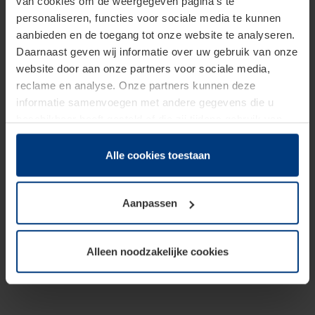
van cookies om de weergegeven pagina's te
personaliseren, functies voor sociale media te kunnen
aanbieden en de toegang tot onze website te analyseren.
Daarnaast geven wij informatie over uw gebruik van onze
website door aan onze partners voor sociale media,
reclame en analyse. Onze partners kunnen deze
informatie samenvoegen met andere gegevens die u
beschikbaar heeft gesteld of die zij tijdens gebruik van
hun diensten hebben verzameld.
Juridisch hebben wij het recht om cookies op uw
Alle cookies toestaan
computer te plaatsen wanneer dit voor de juiste werking
van deze pagina's absoluut vereist is. Voor alle andere
Aanpassen
soorten cookies is uw toestemming benodigd. Uw
toestemming kunt u op elk moment bij de uitleg van de
cookies op pagina
Privacyverklaring
op onze website
Alleen noodzakelijke cookies
wijzigen of herroepen.