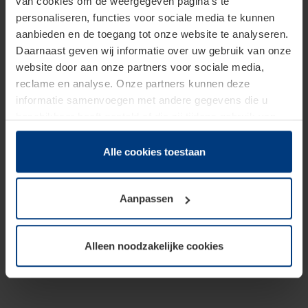
van cookies om de weergegeven pagina's te
personaliseren, functies voor sociale media te kunnen
aanbieden en de toegang tot onze website te analyseren.
Daarnaast geven wij informatie over uw gebruik van onze
website door aan onze partners voor sociale media,
reclame en analyse. Onze partners kunnen deze
informatie samenvoegen met andere gegevens die u
beschikbaar heeft gesteld of die zij tijdens gebruik van
hun diensten hebben verzameld.
Juridisch hebben wij het recht om cookies op uw
Alle cookies toestaan
computer te plaatsen wanneer dit voor de juiste werking
van deze pagina's absoluut vereist is. Voor alle andere
Aanpassen
soorten cookies is uw toestemming benodigd. Uw
toestemming kunt u op elk moment bij de uitleg van de
cookies op pagina
Privacyverklaring
op onze website
Alleen noodzakelijke cookies
wijzigen of herroepen.