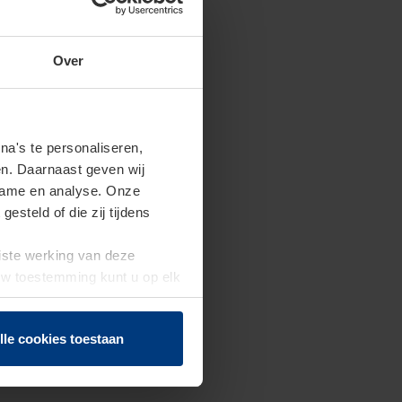
Over
a's te personaliseren,
en. Daarnaast geven wij
clame en analyse. Onze
steld of die zij tijdens
uiste werking van deze
 Uw toestemming kunt u op elk
f herroepen.
lle cookies toestaan