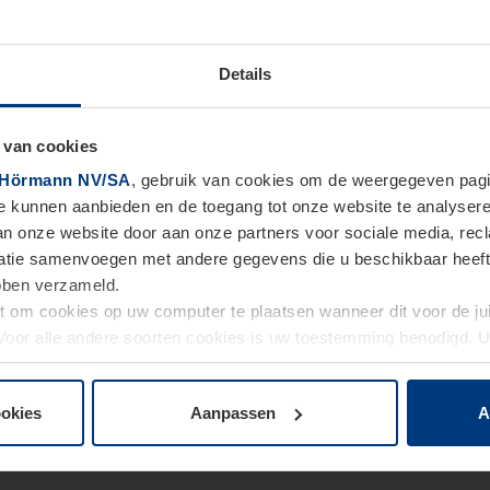
Details
 van cookies
Hörmann NV/SA
, gebruik van cookies om de weergegeven pagin
te kunnen aanbieden en de toegang tot onze website te analyser
van onze website door aan onze partners voor sociale media, re
tie samenvoegen met andere gegevens die u beschikbaar heeft ge
ebben verzameld.
ht om cookies op uw computer te plaatsen wanneer dit voor de j
. Voor alle andere soorten cookies is uw toestemming benodigd.
cookies op pagina
Privacyverklaring
op onze website wijzigen o
ookies
Aanpassen
A