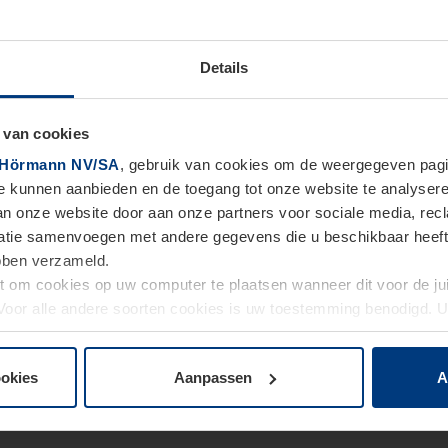
Details
 van cookies
Hörmann NV/SA
, gebruik van cookies om de weergegeven pagin
te kunnen aanbieden en de toegang tot onze website te analyser
van onze website door aan onze partners voor sociale media, re
tie samenvoegen met andere gegevens die u beschikbaar heeft ge
ebben verzameld.
ht om cookies op uw computer te plaatsen wanneer dit voor de j
. Voor alle andere soorten cookies is uw toestemming benodigd.
cookies op pagina
Privacyverklaring
op onze website wijzigen o
ookies
Aanpassen
A