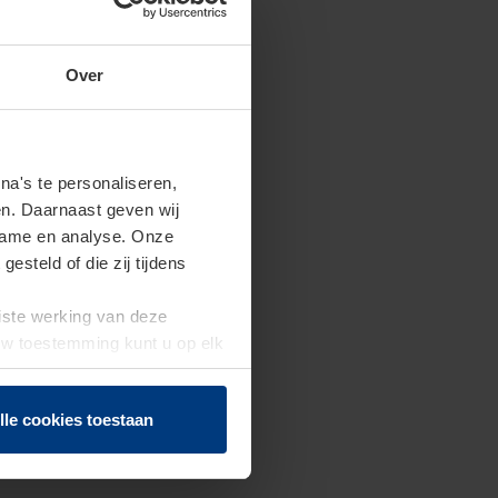
Over
a's te personaliseren,
en. Daarnaast geven wij
clame en analyse. Onze
steld of die zij tijdens
uiste werking van deze
 Uw toestemming kunt u op elk
f herroepen.
lle cookies toestaan