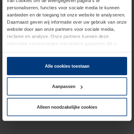
van cookies om de weergegeven pagina's te
personaliseren, functies voor sociale media te kunnen
aanbieden en de toegang tot onze website te analyseren.
Daarnaast geven wij informatie over uw gebruik van onze
website door aan onze partners voor sociale media,
reclame en analyse. Onze partners kunnen deze
informatie samenvoegen met andere gegevens die u
beschikbaar heeft gesteld of die zij tijdens gebruik van
hun diensten hebben verzameld.
Juridisch hebben wij het recht om cookies op uw
Alle cookies toestaan
computer te plaatsen wanneer dit voor de juiste werking
van deze pagina's absoluut vereist is. Voor alle andere
Aanpassen
soorten cookies is uw toestemming benodigd. Uw
toestemming kunt u op elk moment bij de uitleg van de
cookies op pagina
Privacyverklaring
op onze website
Alleen noodzakelijke cookies
wijzigen of herroepen.