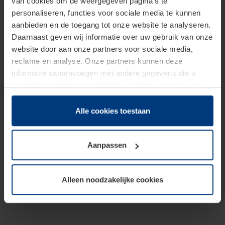
van cookies om de weergegeven pagina's te
personaliseren, functies voor sociale media te kunnen
aanbieden en de toegang tot onze website te analyseren.
Daarnaast geven wij informatie over uw gebruik van onze
website door aan onze partners voor sociale media,
reclame en analyse. Onze partners kunnen deze
informatie samenvoegen met andere gegevens die u
beschikbaar heeft gesteld of die zij tijdens gebruik van
hun diensten hebben verzameld.
Juridisch hebben wij het recht om cookies op uw
Alle cookies toestaan
computer te plaatsen wanneer dit voor de juiste werking
van deze pagina's absoluut vereist is. Voor alle andere
Aanpassen
soorten cookies is uw toestemming benodigd. Uw
toestemming kunt u op elk moment bij de uitleg van de
cookies op pagina
Privacyverklaring
op onze website
Alleen noodzakelijke cookies
wijzigen of herroepen.