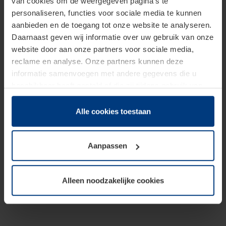
van cookies om de weergegeven pagina's te
personaliseren, functies voor sociale media te kunnen
aanbieden en de toegang tot onze website te analyseren.
Daarnaast geven wij informatie over uw gebruik van onze
website door aan onze partners voor sociale media,
reclame en analyse. Onze partners kunnen deze
informatie samenvoegen met andere gegevens die u
beschikbaar heeft gesteld of die zij tijdens gebruik van
hun diensten hebben verzameld.
Juridisch hebben wij het recht om cookies op uw
Alle cookies toestaan
computer te plaatsen wanneer dit voor de juiste werking
van deze pagina's absoluut vereist is. Voor alle andere
Aanpassen
soorten cookies is uw toestemming benodigd. Uw
toestemming kunt u op elk moment bij de uitleg van de
cookies op pagina
Privacyverklaring
op onze website
Alleen noodzakelijke cookies
wijzigen of herroepen.