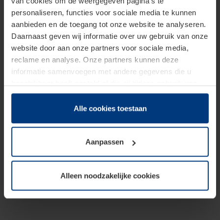
van cookies om de weergegeven pagina's te
personaliseren, functies voor sociale media te kunnen
aanbieden en de toegang tot onze website te analyseren.
Daarnaast geven wij informatie over uw gebruik van onze
website door aan onze partners voor sociale media,
reclame en analyse. Onze partners kunnen deze
informatie samenvoegen met andere gegevens die u
beschikbaar heeft gesteld of die zij tijdens gebruik van
hun diensten hebben verzameld.
Juridisch hebben wij het recht om cookies op uw
Alle cookies toestaan
computer te plaatsen wanneer dit voor de juiste werking
van deze pagina's absoluut vereist is. Voor alle andere
Aanpassen
soorten cookies is uw toestemming benodigd. Uw
toestemming kunt u op elk moment bij de uitleg van de
cookies op pagina
Privacyverklaring
op onze website
Alleen noodzakelijke cookies
wijzigen of herroepen.