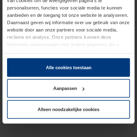
van cookies om de weergegeven pagina's te
personaliseren, functies voor sociale media te kunnen
aanbieden en de toegang tot onze website te analyseren.
Daarnaast geven wij informatie over uw gebruik van onze
website door aan onze partners voor sociale media,
reclame en analyse. Onze partners kunnen deze
informatie samenvoegen met andere gegevens die u
beschikbaar heeft gesteld of die zij tijdens gebruik van
hun diensten hebben verzameld.
Juridisch hebben wij het recht om cookies op uw
Alle cookies toestaan
computer te plaatsen wanneer dit voor de juiste werking
van deze pagina's absoluut vereist is. Voor alle andere
Aanpassen
soorten cookies is uw toestemming benodigd. Uw
toestemming kunt u op elk moment bij de uitleg van de
cookies op pagina
Privacyverklaring
op onze website
Alleen noodzakelijke cookies
wijzigen of herroepen.