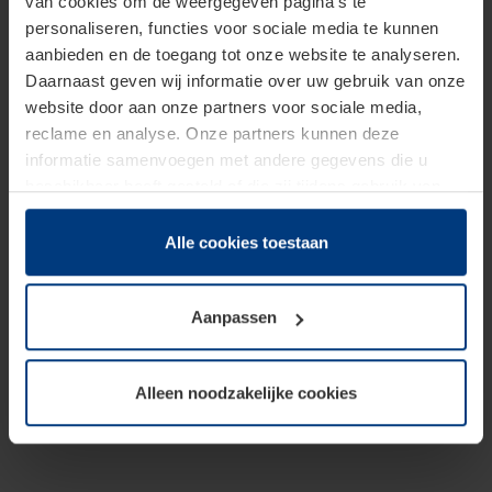
van cookies om de weergegeven pagina's te
personaliseren, functies voor sociale media te kunnen
aanbieden en de toegang tot onze website te analyseren.
Daarnaast geven wij informatie over uw gebruik van onze
website door aan onze partners voor sociale media,
reclame en analyse. Onze partners kunnen deze
informatie samenvoegen met andere gegevens die u
beschikbaar heeft gesteld of die zij tijdens gebruik van
hun diensten hebben verzameld.
Juridisch hebben wij het recht om cookies op uw
Alle cookies toestaan
computer te plaatsen wanneer dit voor de juiste werking
van deze pagina's absoluut vereist is. Voor alle andere
Aanpassen
soorten cookies is uw toestemming benodigd. Uw
toestemming kunt u op elk moment bij de uitleg van de
cookies op pagina
Privacyverklaring
op onze website
Alleen noodzakelijke cookies
wijzigen of herroepen.