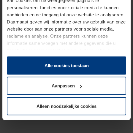
van cookies om de weergegeven pagina's te
personaliseren, functies voor sociale media te kunnen
aanbieden en de toegang tot onze website te analyseren.
Daarnaast geven wij informatie over uw gebruik van onze
website door aan onze partners voor sociale media,
reclame en analyse. Onze partners kunnen deze
informatie samenvoegen met andere gegevens die u
beschikbaar heeft gesteld of die zij tijdens gebruik van
hun diensten hebben verzameld.
Juridisch hebben wij het recht om cookies op uw
Alle cookies toestaan
computer te plaatsen wanneer dit voor de juiste werking
van deze pagina's absoluut vereist is. Voor alle andere
Aanpassen
soorten cookies is uw toestemming benodigd. Uw
toestemming kunt u op elk moment bij de uitleg van de
cookies op pagina
Privacyverklaring
op onze website
Alleen noodzakelijke cookies
wijzigen of herroepen.