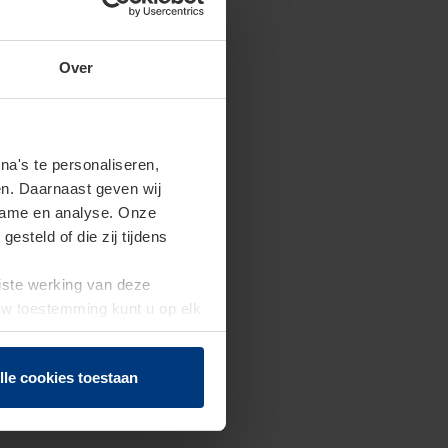
Over
a's te personaliseren,
en. Daarnaast geven wij
clame en analyse. Onze
steld of die zij tijdens
uiste werking van deze
 Uw toestemming kunt u op elk
f herroepen.
lle cookies toestaan