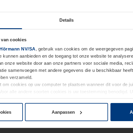
Details
 van cookies
Hörmann NV/SA
, gebruik van cookies om de weergegeven pagin
te kunnen aanbieden en de toegang tot onze website te analyser
van onze website door aan onze partners voor sociale media, re
tie samenvoegen met andere gegevens die u beschikbaar heeft ge
ebben verzameld.
ht om cookies op uw computer te plaatsen wanneer dit voor de j
. Voor alle andere soorten cookies is uw toestemming benodigd.
cookies op pagina
Privacyverklaring
op onze website wijzigen o
ookies
Aanpassen
A